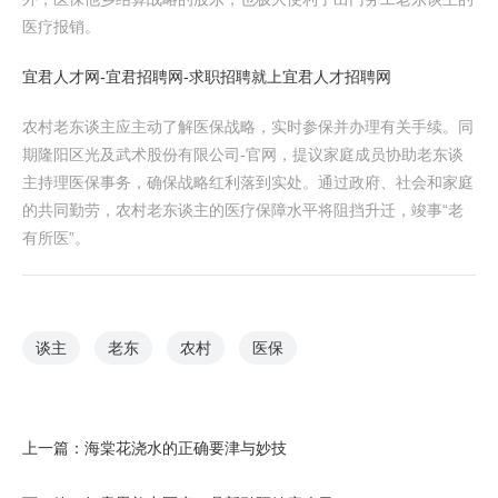
医疗报销。
宜君人才网-宜君招聘网-求职招聘就上宜君人才招聘网
农村老东谈主应主动了解医保战略，实时参保并办理有关手续。同
期隆阳区光及武术股份有限公司-官网，提议家庭成员协助老东谈
主持理医保事务，确保战略红利落到实处。通过政府、社会和家庭
的共同勤劳，农村老东谈主的医疗保障水平将阻挡升迁，竣事“老
有所医”。
谈主
老东
农村
医保
上一篇：
海棠花浇水的正确要津与妙技