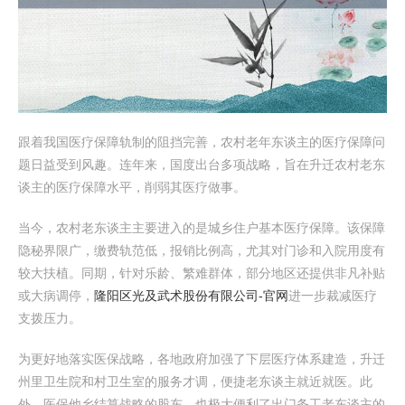
跟着我国医疗保障轨制的阻挡完善，农村老年东谈主的医疗保障问
题日益受到风趣。连年来，国度出台多项战略，旨在升迁农村老东
谈主的医疗保障水平，削弱其医疗做事。
当今，农村老东谈主主要进入的是城乡住户基本医疗保障。该保障
隐秘界限广，缴费轨范低，报销比例高，尤其对门诊和入院用度有
较大扶植。同期，针对乐龄、繁难群体，部分地区还提供非凡补贴
或大病调停，
隆阳区光及武术股份有限公司-官网
进一步裁减医疗
支拨压力。
为更好地落实医保战略，各地政府加强了下层医疗体系建造，升迁
州里卫生院和村卫生室的服务才调，便捷老东谈主就近就医。此
外，医保他乡结算战略的股东，也极大便利了出门务工老东谈主的